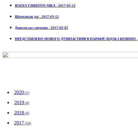
IESOUS CHRISTOS NIKA -
2017-03-22
Шевченкові дні -
2017-03-12
Дияконські свячення -
2017-03-05
ПРЕДСТАВЛЕНО НОВОГО ДУШПАСТИРЯ В ПАРАФІЇ ЛОДЗЬ І КЕМПНО 
Wydarzenia
2020
(1)
2019
(4)
2018
(4)
2017
(14)