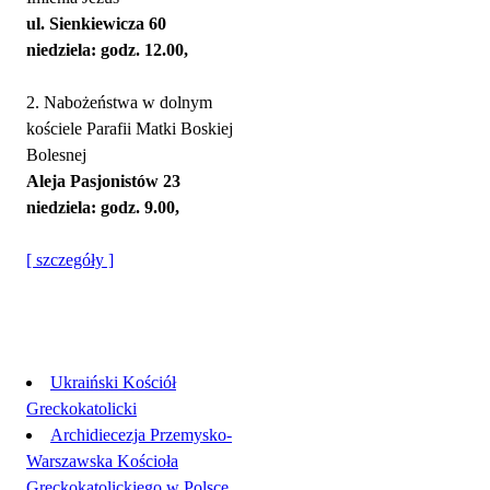
ul. Sienkiewicza 60
niedziela: godz. 12.00,
2. Nabożeństwa w dolnym
kościele Parafii Matki Boskiej
Bolesnej
Aleja Pasjonistów 23
niedziela: godz. 9.00,
[ szczegóły ]
Linki
Ukraiński Kościół
Greckokatolicki
Archidiecezja Przemysko-
Warszawska Kościoła
Greckokatolickiego w Polsce