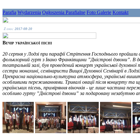
Parafia
Wydarzenia
Ogłoszenia Parafialne
Foto Galerie
Kontakt
Z dnia:
2017-08-20
Вечір української пісні
20 серпня у Лодзі при парафії Стрітення Господнього пройшли 
фольклорний гурт з Івано Франківщини ”Дністрові дзвони”. В д
театральній залі, був проведений концерт української духовної п
сестри монахині, семінаристи Вищої Духовної Семінарії в Лодзі.
Прекрасна національно-культурна атмосфера, українські вишиті 
особливими переживаннями. Тривалі овації після концерту та щир
українських пісень, приміряння віночків - це лише частина пер
особливо гурту ”Дністрові дзвони” за подаровану незабутню ат