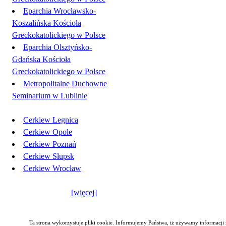
Eparchia Wrocławsko-
Koszalińska Kościoła
Greckokatolickiego w Polsce
Eparchia Olsztyńsko-
Gdańska Kościoła
Greckokatolickiego w Polsce
Metropolitalne Duchowne
Seminarium w Lublinie
Cerkiew Legnica
Cerkiew Opole
Cerkiew Poznań
Cerkiew Słupsk
Cerkiew Wrocław
[więcej]
Ta strona wykorzystuje pliki cookie. Informujemy Państwa, iż używamy informacji z