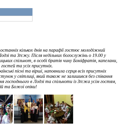
останніх кількох днів на парафії гостює молодіжний
дзі та Зґєжу. Після недільних богослужінь о 19.00 у
лицьких спільнот, в особі братів чину Боніфратів, капелани,
 гостей та усіх присутніх.
ські пісні та вірші, наповнила серця всіх присутніх
стунок у світлиці, який також не залишився без співання
ня господнього в Лодзі та спільноти із Зґєжа усім гостям,
ій та Божої опіки!