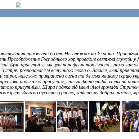
святкування присвячені до дня Незалежності України. Протягом 
ень Преображення Господнього хор провадив святкові служби у Ло
існі. Були присутні як місцеві парафіяни так і гості з римо като
 Зустріч розпочалася зі вступного слова о. Василя, який привітав
строї, належно прикрашена сцена та близькі нашому серцю україн
і слова подяки від присутніх, спільні фотографії, спільний поча
ежитого присутніми. Щира подяка від імені цілої громади Стрітен
мосферу. Зичимо духовного росту, здійснення добрих намірів, мр