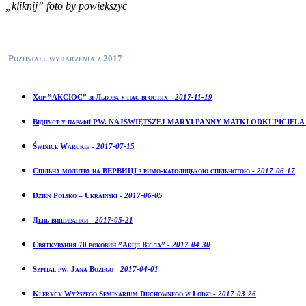
„kliknij” foto by powiekszyc
Pozostałe wydarzenia z 2017
Хор ”АКСІОС” зі Львова у нас вгостях -
2017-11-19
Відпуст у парафії PW. NAJŚWIĘTSZEJ MARYI PANNY MATKI ODKUPICIELA
Świnice Warckie -
2017-07-15
Спільна молитва на ВЕРВИЦІ з римо-католицькою спільнотою -
2017-06-17
Dzień Polsko – Ukraiński -
2017-06-05
День вишиванки -
2017-05-21
Святкування 70 роковин ”Акції Вісла” -
2017-04-30
Szpital pw. Jana Bożego -
2017-04-01
Klerycy Wyższego Seminarium Duchownego w Łodzi -
2017-03-26