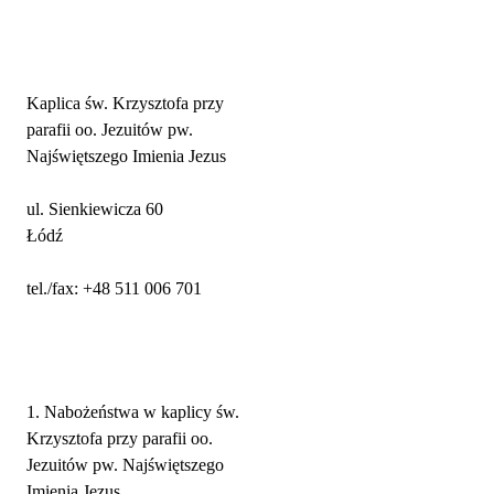
Adres parafii i kontakt
Kaplica św. Krzysztofa przy
parafii oo. Jezuitów pw.
Najświętszego Imienia Jezus
ul. Sienkiewicza 60
Łódź
tel./fax: +48 511 006 701
Nabożeństwa
1. Nabożeństwa w kaplicy św.
Krzysztofa przy parafii oo.
Jezuitów pw. Najświętszego
Imienia Jezus