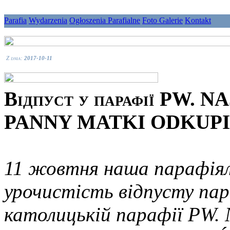
Parafia
Wydarzenia
Ogłoszenia Parafialne
Foto Galerie
Kontakt
Z dnia:
2017-10-11
Відпуст у парафії PW.
PANNY MATKI ODKUPI
11 жовтня наша парафіял
урочистість відпусту пар
католицькій парафії PW