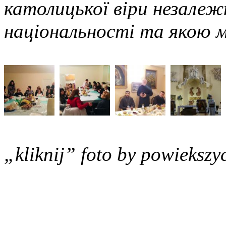
католицької віри незалежн
національності та якою 
„kliknij” foto by powiekszy