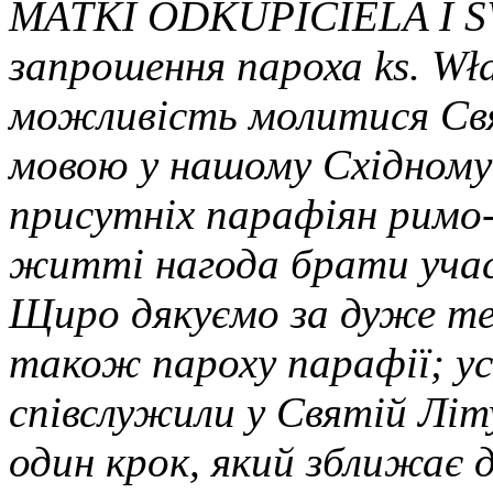
MATKI ODKUPICIELA I Ś
запрошення пароха ks. Wł
можливість молитися Свя
мовою у нашому Східному 
присутніх парафіян римо-
житті нагода брати участ
Щиро дякуємо за дуже те
також пароху парафії; ус
співслужили у Святій Літ
один крок, який зближає 