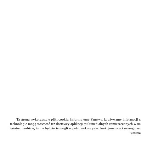
Ta strona wykorzystuje pliki cookie. Informujemy Państwa, iż używamy informacji zap
technologie mogą stosować też dostawcy aplikacji multimedialnych zamieszczonych w nas
Państwo zrobicie, to nie będziecie mogli w pełni wykorzystać funkcjonalności naszego se
umiesz