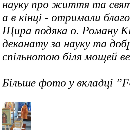
науку про життя та свят
а в кінці - отримали бла
Щира подяка о. Роману Кі
деканату за науку та доб
спільнотою біля мощей ве
Більше фото у вкладці ”Fo