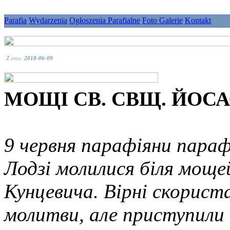
Parafia
Wydarzenia
Ogłoszenia Parafialne
Foto Galerie
Kontakt
Z dnia:
2018-06-09
МОЩІ СВ. СВЩ. ЙОСА
9 червня парафіяни пара
Лодзі молилися біля мощ
Кунцевича. Вірні скориста
молитви, але приступили д