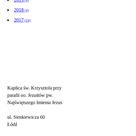
(4)
2018
(4)
2017
(14)
Adres parafii i kontakt
Kaplica św. Krzysztofa przy
parafii oo. Jezuitów pw.
Najświętszego Imienia Jezus
ul. Sienkiewicza 60
Łódź