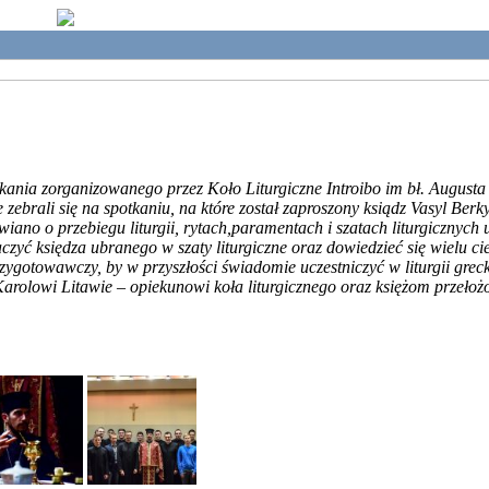
kania zorganizowanego przez Koło Liturgiczne Introibo im bł. Augusta
ebrali się na spotkaniu, na które został zaproszony ksiądz Vasyl Berk
ano o przebiegu liturgii, rytach,paramentach i szatach liturgicznyc
obaczyć księdza ubranego w szaty liturgiczne oraz dowiedzieć się wielu 
przygotowawczy, by w przyszłości świadomie uczestniczyć w liturgii gr
u Karolowi Litawie – opiekunowi koła liturgicznego oraz księżom prze