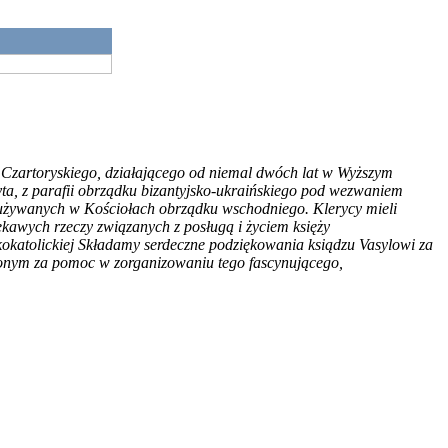
 Czartoryskiego, działającego od niemal dwóch lat w Wyższym
yta, z parafii obrządku bizantyjsko-ukraińskiego pod wezwaniem
h używanych w Kościołach obrządku wschodniego. Klerycy mieli
ciekawych rzeczy związanych z posługą i życiem księży
eckokatolickiej Składamy serdeczne podziękowania ksiądzu Vasylowi za
łożonym za pomoc w zorganizowaniu tego fascynującego,