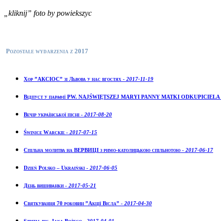
„kliknij” foto by powiekszyc
Pozostałe wydarzenia z 2017
Хор ”АКСІОС” зі Львова у нас вгостях -
2017-11-19
Відпуст у парафії PW. NAJŚWIĘTSZEJ MARYI PANNY MATKI ODKUPICIELA
Вечір української пісні -
2017-08-20
Świnice Warckie -
2017-07-15
Спільна молитва на ВЕРВИЦІ з римо-католицькою спільнотою -
2017-06-17
Dzień Polsko – Ukraiński -
2017-06-05
День вишиванки -
2017-05-21
Святкування 70 роковин ”Акції Вісла” -
2017-04-30