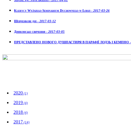
Szpital pw. Jana Bożego -
2017-04-01
Klerycy Wyższego Seminarium Duchownego w Łodzi -
2017-03-26
Шевченкові дні -
2017-03-12
Дияконські свячення -
2017-03-05
ПРЕДСТАВЛЕНО НОВОГО ДУШПАСТИРЯ В ПАРАФІЇ ЛОДЗЬ І КЕМПНО 
Wydarzenia
2020
(1)
2019
(4)
2018
(4)
2017
(14)