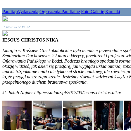
Parafia
Wydarzenia
Ogłoszenia Parafialne
Foto Galerie
Kontakt
Z dnia:
2017-03-22
IESOUS CHRISTOS NIKA
Liturgia w Kościele Greckokatolickim była tematem przewodnim spot
Seminarium Duchownym. 22 marca klerycy, przełożeni i profesorowie z
Ofiarowania Pańskiego w Łodzi. Podczas bratniego spotkania rozmawi
okazję widzieć, jak dzieli się prosforę, jak wygląda układ ołtarza, z
unickich.Spotkanie miało nie tylko cel stricte naukowy, ale również 
to, że przyjął nasze zaproszenie. Jesteśmy również wdzięczni księdz
przepełnionego duchem braterstwa spotkania.
kl. Jakub Najder http://wsd.lodz.pl/2017/03/iesous-christos-nika/