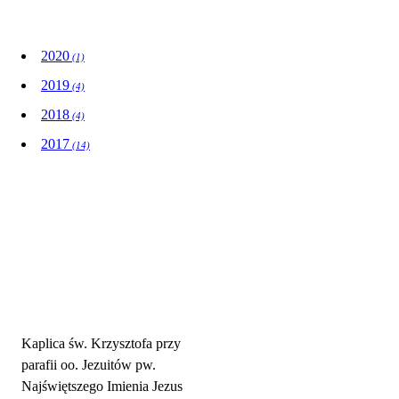
Wydarzenia
2020
(1)
2019
(4)
2018
(4)
2017
(14)
Adres parafii i kontakt
Kaplica św. Krzysztofa przy
parafii oo. Jezuitów pw.
Najświętszego Imienia Jezus