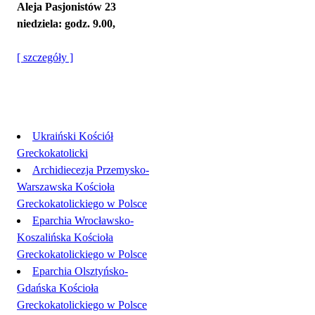
Aleja Pasjonistów 23
niedziela: godz. 9.00,
[ szczegóły ]
Linki
Ukraiński Kościół
Greckokatolicki
Archidiecezja Przemysko-
Warszawska Kościoła
Greckokatolickiego w Polsce
Eparchia Wrocławsko-
Koszalińska Kościoła
Greckokatolickiego w Polsce
Eparchia Olsztyńsko-
Gdańska Kościoła
Greckokatolickiego w Polsce