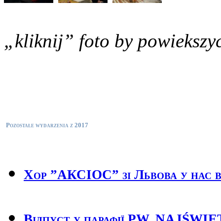
„kliknij” foto by powiekszy
Pozostałe wydarzenia z 2017
Хор ”АКСІОС” зі Львова у нас в
Відпуст у парафії PW. NAJŚ