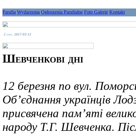
Parafia
Wydarzenia
Ogłoszenia Parafialne
Foto Galerie
Kontakt
Z dnia:
2017-03-12
Шевченкові дні
12 березня по вул. Поморс
Об’єднання українців Лодз
присвячена пам’яті велик
народу Т.Г. Шевченка. Післ