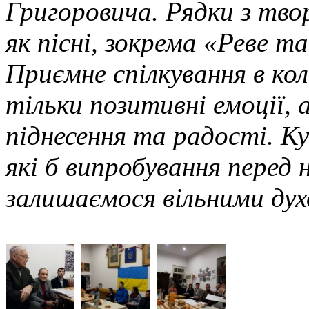
Григоровича. Рядки з тв
як пісні, зокрема «Реве т
Приємне спілкування в кол
тільки позитивні емоції, 
піднесення та радості. К
які б випробування перед 
залишаємося вільними ду