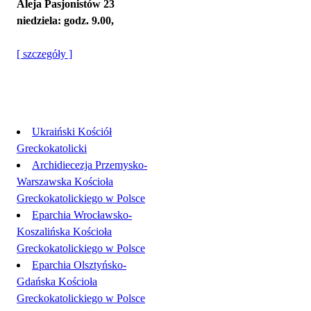
Aleja Pasjonistów 23
niedziela: godz. 9.00,
[ szczegóły ]
Linki
Ukraiński Kościół
Greckokatolicki
Archidiecezja Przemysko-
Warszawska Kościoła
Greckokatolickiego w Polsce
Eparchia Wrocławsko-
Koszalińska Kościoła
Greckokatolickiego w Polsce
Eparchia Olsztyńsko-
Gdańska Kościoła
Greckokatolickiego w Polsce