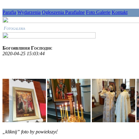
Parafia
Wydarzenia
Ogłoszenia Parafialne
Foto Galerie
Kontakt
Fotogaleria
Богоявління Господнє
2020-04-25 15:03:44
„kliknij” foto by powiekszyć