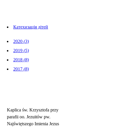
Foto Galerie
Катехизація дітей
2020
(3)
2019
(5)
2018
(8)
2017
(8)
Adres parafii i kontakt
Kaplica św. Krzysztofa przy
parafii oo. Jezuitów pw.
Najświętszego Imienia Jezus